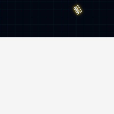
服务与监督热线
400-962-6800
地址
南京市雨花台区创思路5号mksport机器人
产业园