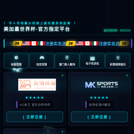
股票代码：603666
慧引能源焕新 绿筑双碳未来