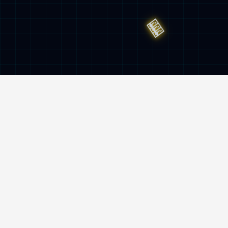
服务与监督热线
400-962-6800
地址
南京市雨花台区创思路5号mksport机器人
产业园