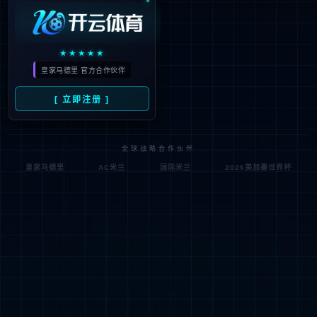
佗道医疗是mksport生态链中专注智慧医疗的创新科技
企业，以手术机器人研发为核心，致力于为全科室医疗
场景提供智能化解决方案，推动医疗技术革新与产业升
级。佗道医疗构建了自主可控的手术机器人技术平台，
全面覆盖骨科、腔镜、经皮穿刺、经自然腔道和医学影
像设备五大领域。目前产品管线已成功应用于骨科、普
外科、妇科、泌尿科、呼吸科及影像科等多个科室，推
动精准医疗的术式革新。
未来，秉承“让手术更简单，让生命更健康”的企业使
命，佗道医疗将携手产业和生态合作伙伴，实现全科化
产品管线布局，构建佗道医疗一体化远程智慧医疗中
心，共同塑造人类健康未来。