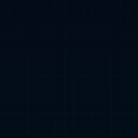
深度共享 来去无阻
双规道并行设计，实现充电桩全车位共享
伸手可取枪 挂枪可驶离
智能线缆全自动收放技术，打造整洁停车环境，更安全